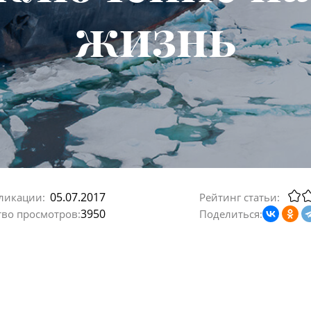
жизнь
05.07.2017
ликации:
Рейтинг статьи:
3950
тво просмотров:
Поделиться: