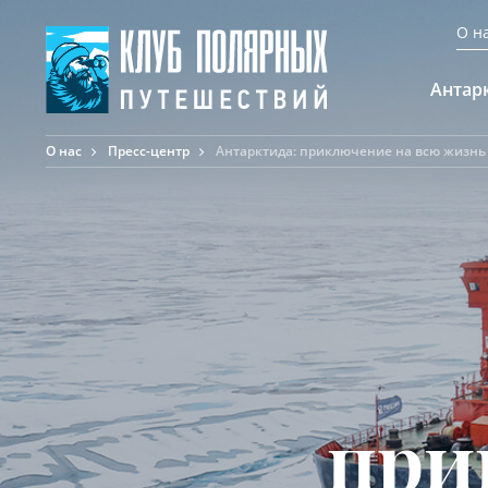
О н
Антар
О нас
Пресс-центр
Антарктида: приключение на всю жизнь
А
К
К
Ф
Ф
А
при