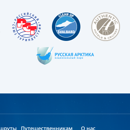
шруты
Путешественникам
О нас