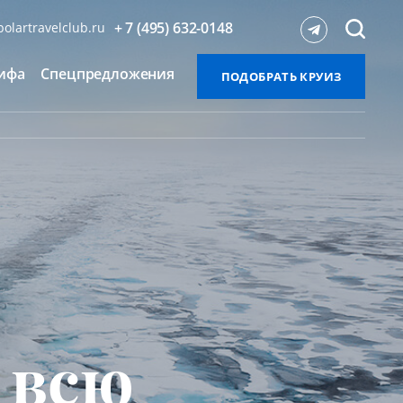
+ 7 (495) 632-0148
olartravelclub.ru
ифа
Спецпредложения
ПОДОБРАТЬ КРУИЗ
 всю