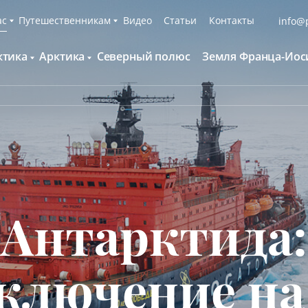
ас
Путешественникам
Видео
Статьи
Контакты
info@p
ктика
Арктика
Северный полюс
Земля Франца-Иос
О компании
Русскоязычные группы
С нами путешествуют
Наши суда
нтарктида и Южный полярный круг
Британские острова
Экспедиционная команда
Дополнительные опции
онтинент Антарктида Классика
Гренландия
Пресс-центр
Фирменная парка
онтинент Антарктида Новый год
Исландия
Мы помогаем
Что брать с собой
олклендские о-ва и Южная Георгия
Шпицберген
Наши партнёры
Клуб привилегий
олклендские о-ва, Южная Георгия и
Вакансии
Каталоги
нтарктида
Антарктида:
Контакты
Отзывы
Обратная связь
Вопросы и ответы
Специальные мероприятия
ключение на
Подарочный сертификат