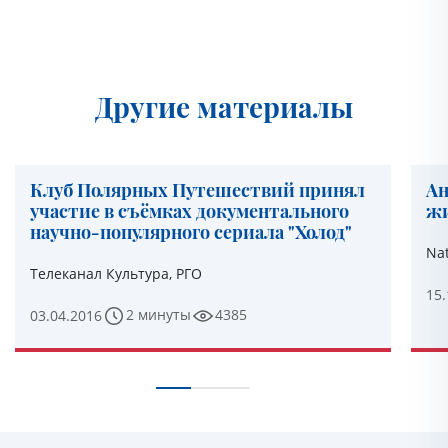
Другие материалы
Клуб Полярных Путешествий принял
Ан
участие в съёмках документального
ж
научно-популярного сериала "Холод"
Nat
Телеканал Культура, РГО
15.
2 минуты
4385
03.04.2016