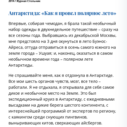
2014 / Журнал Стольник
Антарктида: «Как я провел полярное лето»
Впервые, собирая чемодан, я брала такой необычный
набор одежды в двухнедельное путешествие – сразу на
все сезоны года. Выбравшись из декабрьской Москвы,
мне предстояло на 3 дня окунуться в лето Буэнос-
Айреса, оттуда отправиться в осень самого южного на
земле города – Ушуая; и, наконец, оказаться в самом
необычном времени года – полярном лете
Антарктиды.
Не спрашивайте меня, как я отдохнула в Антарктиде.
Все мои шесть органов чувств, мозг, все тело –
работали. Я не отдыхала, я открывала для себя самое
дикое и необычное место на Земле. Это был
экспедиционный круиз в Антарктиду, с ежедневными
высадками на дикие берега шестого континента, с
интереснейшей программой от экспертов по региону,
с каякингом среди снующих пингвинов,
выныривающих китов, сверкающих айсбергов.