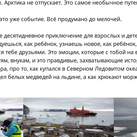
 Арктика не отпускает. Это самое необычное пут
это уже событие. Всё продумано до мелочей.
ое десятидневное приключение для взрослых и дете
дуешься, как ребёнок, узнаешь новое, как ребёно
я тебе друзьями. Это эмоции, которые с тобой на в
тям, внукам, и это правдивые, захватывающие истор
ра, про то, как купался в Северном Ледовитом оке
л белых медведей на льдине, а как хрюкают моржи.