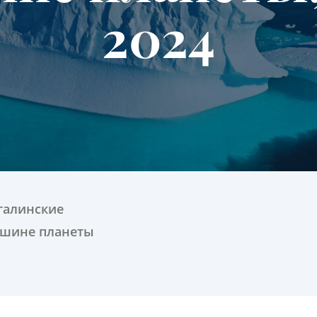
2024
галинские
ршине планеты