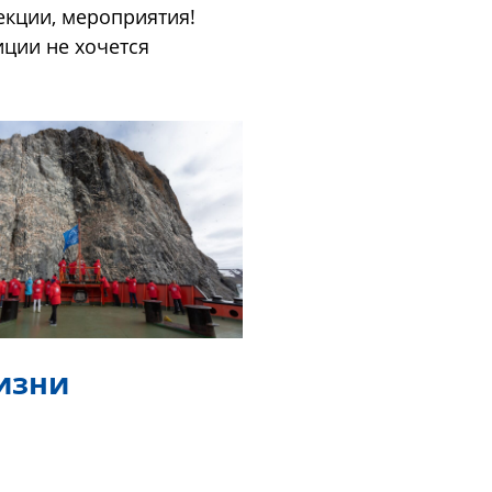
екции, мероприятия!
иции не хочется
изни