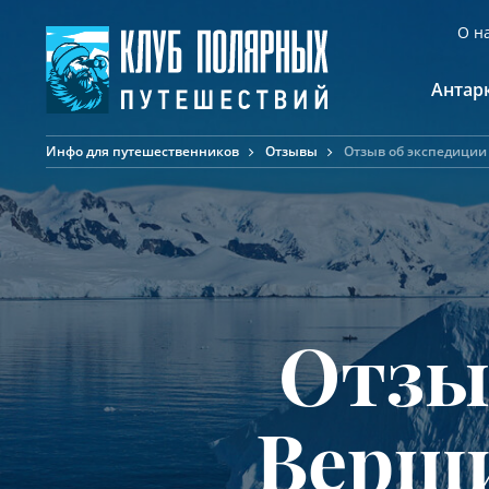
О н
Антар
Инфо для путешественников
Отзывы
Отзыв об экспедиции
А
К
К
Ф
Ф
А
Отзы
Верши