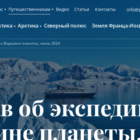
ас
Путешественникам
Видео
Статьи
Контакты
info@p
ктика
Арктика
Северный полюс
Земля Франца-Иос
О компании
Русскоязычные группы
С нами путешествуют
Наши суда
 к Вершине планеты, июль 2024
нтарктида и Южный полярный круг
Британские острова
Экспедиционная команда
Дополнительные опции
онтинент Антарктида Классика
Гренландия
Пресс-центр
Фирменная парка
онтинент Антарктида Новый год
Исландия
Мы помогаем
Что брать с собой
олклендские о-ва и Южная Георгия
Шпицберген
Наши партнёры
Клуб привилегий
олклендские о-ва, Южная Георгия и
Вакансии
Каталоги
нтарктида
в об экспеди
Контакты
Отзывы
Обратная связь
Вопросы и ответы
Специальные мероприятия
не планеты
Подарочный сертификат