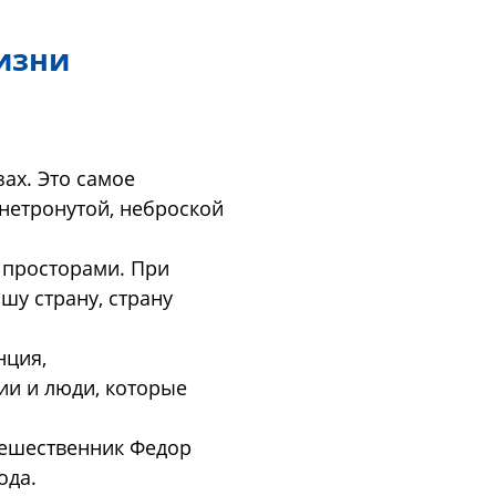
изни
ах. Это самое
нетронутой, неброской
 просторами. При
у страну, страну
нция,
ии и люди, которые
тешественник Федор
ода.