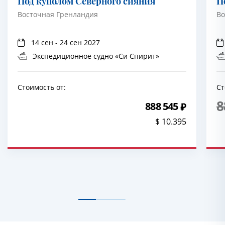
Под куполом Северного сияния
П
Восточная Гренландия
Во
14 сен - 24 сен 2027
Экспедиционное судно «Си Спирит»
Стоимость от:
Ст
8
888 545
$ 10.395