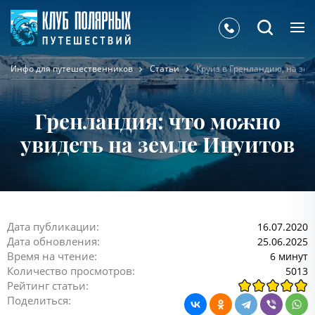
Инфо для путешественников
Статьи
Круиз в Гренландию, на зе
Гренландия: что можно
увидеть на земле Инуитов
Дата публикации:
16.07.2020
Дата обновления:
25.06.2025
Время на чтение:
6 минут
Количество просмотров:
5013
Рейтинг статьи:
Поделиться: