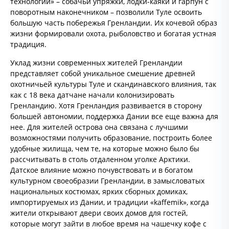
технологии» – собачьи упряжки, лодки-каяки и гарпун с
поворотным наконечником – позволили Туле освоить
большую часть побережья Гренландии. Их кочевой образ
жизни формировали охота, рыболовство и богатая устная
традиция.
Уклад жизни современных жителей Гренландии
представляет собой уникальное смешение древней
охотничьей культуры Туле и скандинавского влияния, так
как с 18 века датчане начали колонизировать
Гренландию. Хотя Гренландия развивается в сторону
большей автономии, поддержка Дании все еще важна для
нее. Для жителей острова она связана с лучшими
возможностями получить образование, построить более
удобные жилища, чем те, на которые можно было бы
рассчитывать в столь отдаленном уголке Арктики.
Датское влияние можно почувствовать и в богатом
культурном своеобразии Гренландии, в замысловатых
национальных костюмах, ярких сборных домиках,
импортируемых из Дании, и традиции «kaffemik», когда
жители открывают двери своих домов для гостей,
которые могут зайти в любое время на чашечку кофе с