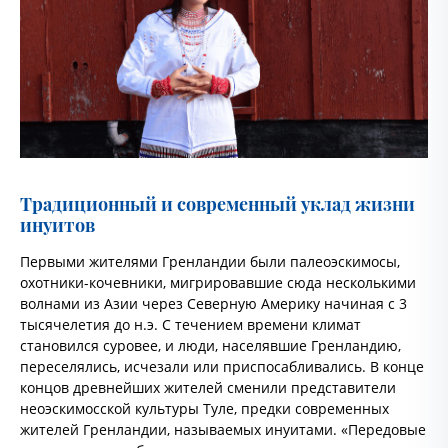
Традиционный и современный уклад жизни
инуитов
Первыми жителями Гренландии были палеоэскимосы,
охотники-кочевники, мигрировавшие сюда несколькими
волнами из Азии через Северную Америку начиная с 3
тысячелетия до н.э. С течением времени климат
становился суровее, и люди, населявшие Гренландию,
переселялись, исчезали или приспосабливались. В конце
концов древнейших жителей сменили представители
неоэскимосской культуры Туле, предки современных
жителей Гренландии, называемых инуитами. «Передовые