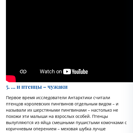
5. … и птенцы – чужаки
Первое время исследователи Антарктики считали
птенцов королевских пингвинов отдельным видом – и
называли их шерстяными пингвинами – настолько не
похожи эти малыши на взрослых особей. Птенцы
вылупляются из яйца смешными пушистыми комочками с
коричневым оперением – меховая шубка лучше