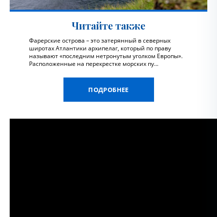
Читайте также
Фарерские острова – это затерянный в северных
широтах Атлантики архипелаг, который по праву
называют «последним нетронутым уголком Европы».
Расположенные на перекрестке морских пу...
ПОДРОБНЕЕ