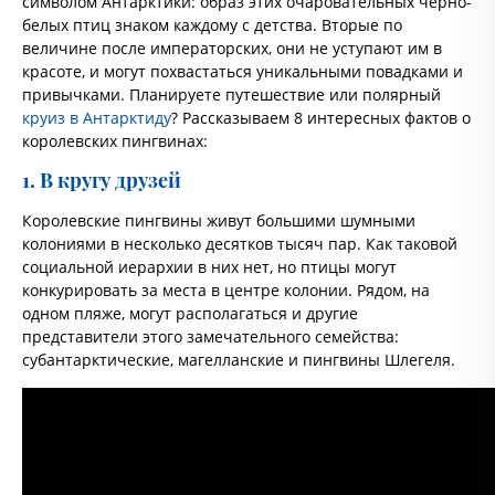
символом Антарктики: образ этих очаровательных черно-
белых птиц знаком каждому с детства. Вторые по
величине после императорских, они не уступают им в
красоте, и могут похвастаться уникальными повадками и
привычками. Планируете путешествие или полярный
круиз в Антарктиду
? Рассказываем 8 интересных фактов о
королевских пингвинах:
1. В кругу друзей
Королевские пингвины живут большими шумными
колониями в несколько десятков тысяч пар. Как таковой
социальной иерархии в них нет, но птицы могут
конкурировать за места в центре колонии. Рядом, на
одном пляже, могут располагаться и другие
представители этого замечательного семейства:
субантарктические, магелланские и пингвины Шлегеля.