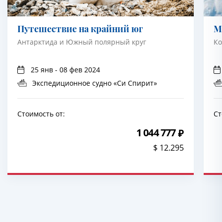
Путешествие на крайний юг
М
Антарктида и Южный полярный круг
Ко
25 янв - 08 фев 2024
Экспедиционное судно «Си Спирит»
Стоимость от:
Ст
1 044 777
$ 12.295