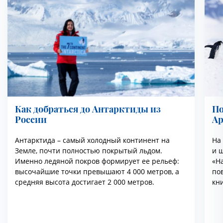
Как добраться до Антарктиды из
По
России
Ар
Антарктида – самый холодный континент на
На
Земле, почти полностью покрытый льдом.
и ш
Именно ледяной покров формирует ее рельеф:
«На
высочайшие точки превышают 4 000 метров, а
по
средняя высота достигает 2 000 метров.
кн
эт
ря