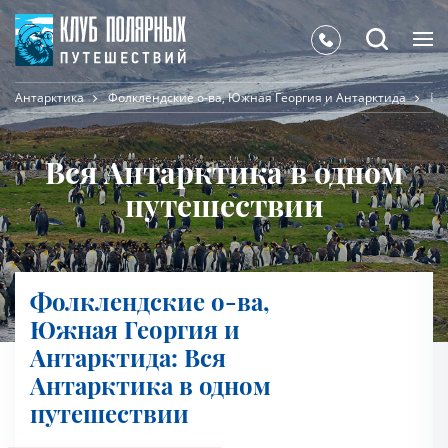
Антарктика
Фолклендские о-ва, Южная Георгия и Антарктида
Вс
Вся Антарктика в одном
путешествии
Фолклендские о-ва,
Южная Георгия и
Антарктида: Вся
Антарктика в одном
путешествии