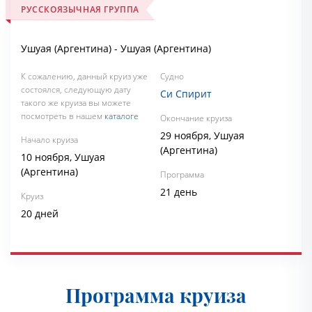
РУССКОЯЗЫЧНАЯ ГРУППА
Ушуая (Аргентина) - Ушуая (Аргентина)
К сожалению, данный круиз уже
Судно
состоялся, следующую дату
Си Спирит
такого же круиза вы можете
посмотреть в нашем
каталоге
Окончание круиза
29 ноября, Ушуая
Начало круиза
(Аргентина)
10 ноября, Ушуая
(Аргентина)
Программа
21 день
Круиз
20 дней
Программа круиза