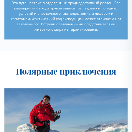
Это путешествие в отдаленный труднодоступный регион. Все
мероприятия в ходе круиза зависят от ледовых и погодных
условий и определяются экспедиционным лидером и
капитаном. Фактический ход экспедиции может отличаться от
заявленного. Встречи с заявленными представителями
животного мира не гарантированы.
Полярные приключения