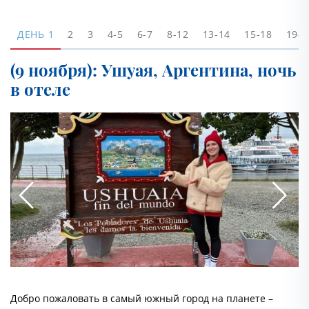
ДЕНЬ
1
2
3
4-5
6-7
8-12
13-14
15-18
19-2
(9 ноября): Ушуая, Аргентина, ночь
в отеле
Добро пожаловать в самый южный город на планете –