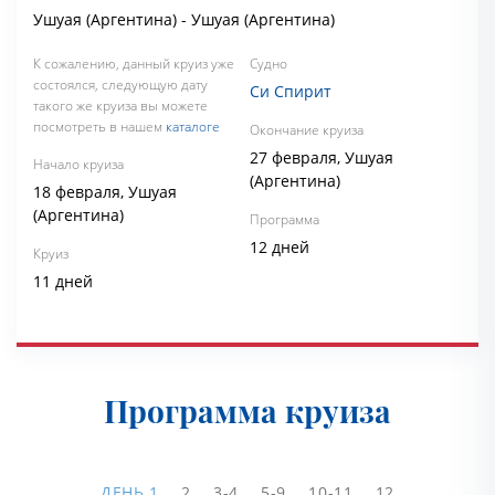
Ушуая (Аргентина) - Ушуая (Аргентина)
К сожалению, данный круиз уже
Судно
состоялся, следующую дату
Си Спирит
такого же круиза вы можете
посмотреть в нашем
каталоге
Окончание круиза
27 февраля, Ушуая
Начало круиза
(Аргентина)
18 февраля, Ушуая
(Аргентина)
Программа
12 дней
Круиз
11 дней
Программа круиза
ДЕНЬ
1
2
3-4
5-9
10-11
12