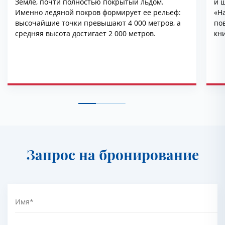
Земле, почти полностью покрытый льдом.
и ш
Именно ледяной покров формирует ее рельеф:
«На
высочайшие точки превышают 4 000 метров, а
по
средняя высота достигает 2 000 метров.
кн
эт
ря
Запрос на бронирование
Имя
*