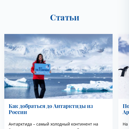
Статьи
Как добраться до Антарктиды из
По
России
Ар
Антарктида – самый холодный континент на
На