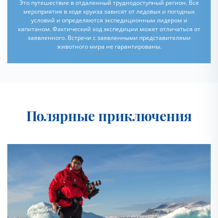
Это путешествие в отдаленный труднодоступный регион. Все
мероприятия в ходе круиза зависят от ледовых и погодных
условий и определяются экспедиционным лидером и
капитаном. Фактический ход экспедиции может отличаться от
заявленного. Встречи с заявленными представителями
животного мира не гарантированы.
Полярные приключения