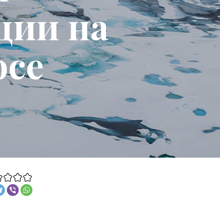
ции на
юсе