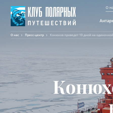
О н
Антар
О нас
Пресс-центр
Конюхов проведет 10 дней на одиночно
А
К
К
Ф
Ф
А
Конюхо