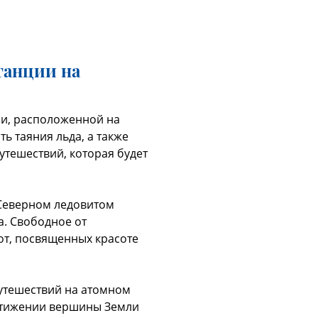
танции на
и, расположенной на
ь таяния льда, а также
утешествий, которая будет
 Северном ледовитом
а. Свободное от
от, посвященных красоте
путешествий на атомном
достижении вершины Земли