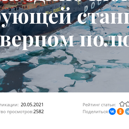
ующей стан
верном пол
20.05.2021
ликации:
Рейтинг статьи:
2582
тво просмотров:
Поделиться: