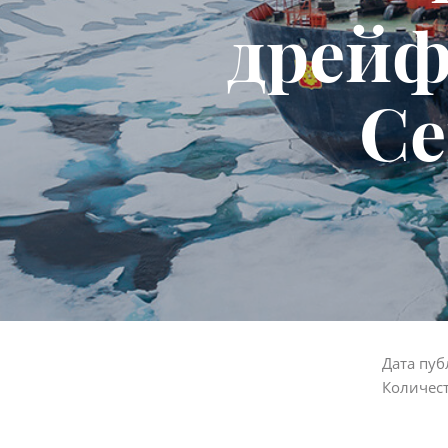
дрейф
Се
Дата пуб
Количес