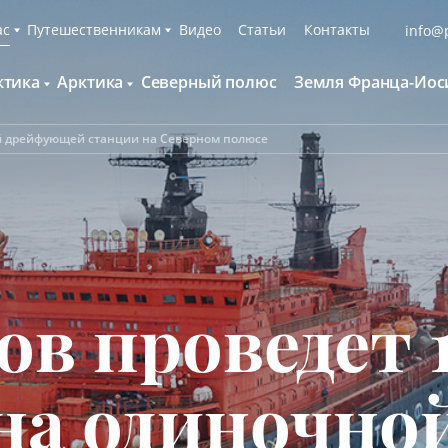
ас
Путешественникам
Видео
Статьи
Контакты
info@p
ктика
Арктика
Северный полюс
Земля Франца-Иос
О компании
Русскоязычные группы
С нами путешествуют
Наши суда
й дрейфующей станции на Северном полюсе
нтарктида и Южный полярный круг
Британские острова
Экспедиционная команда
Дополнительные опции
онтинент Антарктида Классика
Гренландия
Пресс-центр
Фирменная парка
онтинент Антарктида Новый год
Исландия
Мы помогаем
Что брать с собой
олклендские о-ва и Южная Георгия
Шпицберген
Наши партнёры
Клуб привилегий
олклендские о-ва, Южная Георгия и
Вакансии
Каталоги
нтарктида
в проведет 
Контакты
Отзывы
Обратная связь
Вопросы и ответы
Специальные мероприятия
на одиночно
Подарочный сертификат