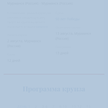
Мурманск (Россия) - Мурманск (Россия)
К сожалению, данный круиз уже
Судно
состоялся, следующую дату
50 лет Победы
такого же круиза вы можете
посмотреть в нашем
каталоге
Окончание круиза
13 августа, Мурманск
Начало круиза
(Россия)
2 августа, Мурманск
(Россия)
Программа
13 дней
Круиз
12 дней
Программа круиза
ДЕНЬ
1
2
3-6
7
8-10
11-12
13