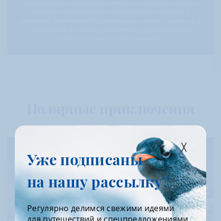
мероприятия в ходе круиза зависят от ледовых и погодных
условий и определяются экспедиционным лидером и
капитаном. Фактический ход экспедиции может отличаться от
заявленного. Встречи с заявленными представителями
животного мира не гарантированы.
Полярные приключения
Уже подписаны
на нашу рассылку?
Регулярно делимся свежими идеями
для путешествий и спецпредложениями