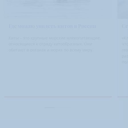
Где можно увидеть китов в России
Се
Киты – это крупные морские млекопитающие,
«К
относящиеся к отряду китообразных. Они
чт
обитают в океанах и морях по всему миру.
ге
ра
пол
на