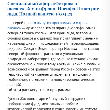
Специальный эфир. «Острова в
океане». Земля Франц-Иосифа. На острие
льда. Полный выпуск. 19.04.25
Герой
нового выпуска программы «Острова в
океане»
— архипелаг Земля Франца-Иосифа, самая
северная точка России. Этот край льда, ветров и
суровой красоты с давних пор притягивает смелых и
неравнодушных — исследователей, первопроходцев,
лидеров. Сегодня Земля Франца-Иосифа — не только
северный форпост страны, но и уникальная
природная лаборатория, где учёные изучают климат,
океанографию и экосистему Арктики. Какие вызовы и
возможности открывает перед Россией освоение этих
территорий? Как меняется архипелаг в условиях
глобального потепления и новых геополитических
реалий?
Об этом расскажут гости программы:
Руслан Жостков, старший научный сотрудник
Лаборатории фундаментальных проблем
экологической геофизики и вулканологии Института