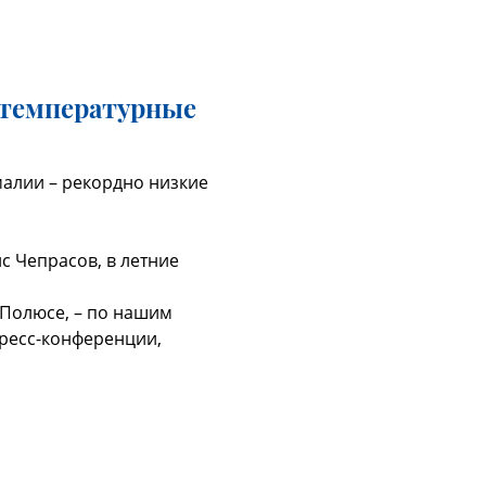
 температурные
малии – рекордно низкие
с Чепрасов, в летние
 Полюсе, – по нашим
 пресс-конференции,