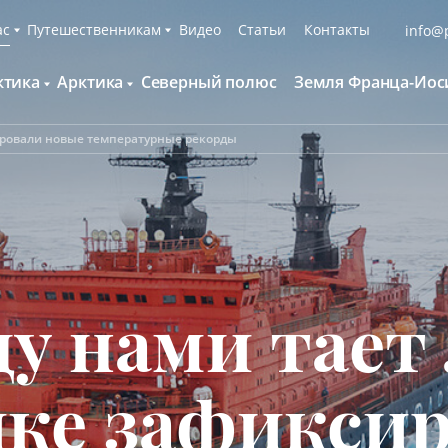
ас
Путешественникам
Видео
Статьи
Контакты
info@p
ктика
Арктика
Северный полюс
Земля Франца-Иос
О компании
Русскоязычные группы
С нами путешествуют
Наши суда
сировали новые температурные рекорды
нтарктида и Южный полярный круг
Британские острова
Экспедиционная команда
Дополнительные опции
онтинент Антарктида Классика
Гренландия
Пресс-центр
Фирменная парка
онтинент Антарктида Новый год
Исландия
Мы помогаем
Что брать с собой
олклендские о-ва и Южная Георгия
Шпицберген
Наши партнёры
Клуб привилегий
олклендские о-ва, Южная Георгия и
Вакансии
Каталоги
нтарктида
 нами тает 
Контакты
Отзывы
Обратная связь
Вопросы и ответы
Специальные мероприятия
ке зафикси
Подарочный сертификат