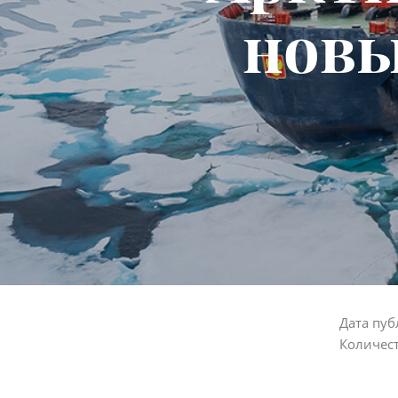
новы
Дата пуб
Количес