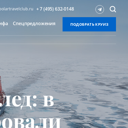
+ 7 (495) 632-0148
olartravelclub.ru
ифа
Спецпредложения
ПОДОБРАТЬ КРУИЗ
лед: в
ровали