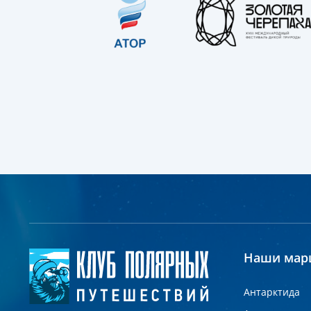
Наши мар
Антарктида