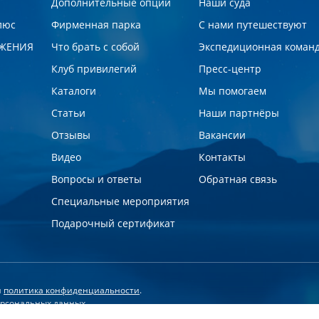
Дополнительные опции
Наши суда
люс
Фирменная парка
С нами путешествуют
ЖЕНИЯ
Что брать с собой
Экспедиционная коман
Клуб привилегий
Пресс-центр
Каталоги
Мы помогаем
Статьи
Наши партнёры
Отзывы
Вакансии
Видео
Контакты
Вопросы и ответы
Обратная связь
Специальные мероприятия
Подарочный сертификат
и
политика конфиденциальности
.
персональных данных
отку персональных данных