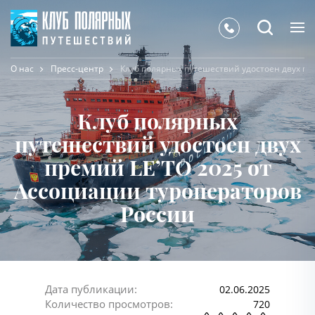
О нас
Пресс-центр
Клуб полярных путешествий удостоен двух пр
Клуб полярных
путешествий удостоен двух
премий LE’TO 2025 от
Ассоциации туроператоров
России
Дата публикации:
02.06.2025
Количество просмотров:
720