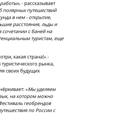
 работы»
, - рассказывает
б полярных путешествий
унда в нем - открытие,
льшие расстояния, льды и
в сочетании с баней на
отенциальным туристам, еще
ри, какая страна!» -
 туристического рынка,
для своих будущих
дчёркивает: «
Мы уделяем
язык, на котором можно
 Фестиваль геобрендов
путешествия по России с