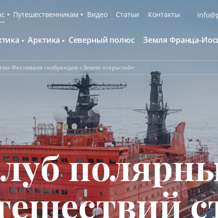
ас
Путешественникам
Видео
Статьи
Контакты
info@p
ктика
Арктика
Северный полюс
Земля Франца-Иос
О компании
Русскоязычные группы
С нами путешествуют
Наши суда
том Фестиваля геобрендов «Земля открытий»
нтарктида и Южный полярный круг
Британские острова
Экспедиционная команда
Дополнительные опции
онтинент Антарктида Классика
Гренландия
Пресс-центр
Фирменная парка
онтинент Антарктида Новый год
Исландия
Мы помогаем
Что брать с собой
олклендские о-ва и Южная Георгия
Шпицберген
Наши партнёры
Клуб привилегий
олклендские о-ва, Южная Георгия и
Вакансии
Каталоги
нтарктида
луб полярн
Контакты
Отзывы
Обратная связь
Вопросы и ответы
Специальные мероприятия
тешествий с
Подарочный сертификат