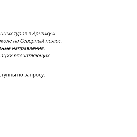
ных туров в Арктику и
коле на Северный полюс,
рные направления.
изации впечатляющих
тупны по запросу.