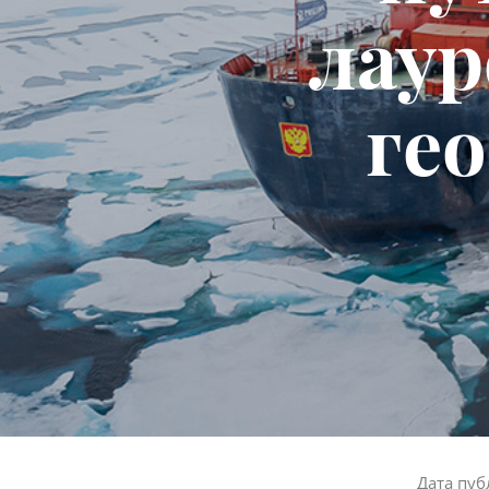
лаур
ге
Дата пуб