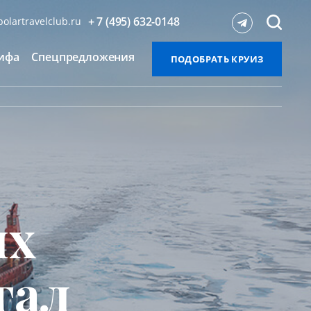
+ 7 (495) 632-0148
olartravelclub.ru
ифа
Спецпредложения
ПОДОБРАТЬ КРУИЗ
ых
тал