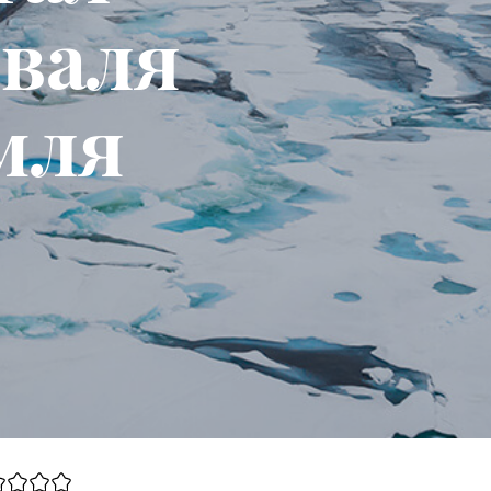
иваля
мля