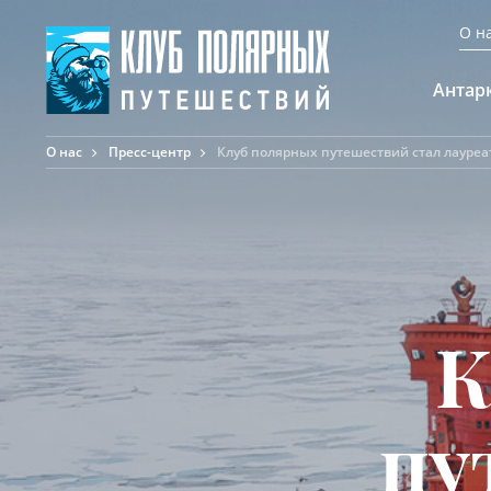
О н
Антар
О нас
Пресс-центр
Клуб полярных путешествий стал лауреа
А
К
К
Ф
Ф
А
К
пу