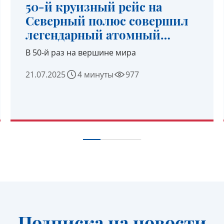
50-й круизный рейс на
Северный полюс совершил
легендарный атомный
ледокол «50 лет Победы»
В 50-й раз на вершине мира
21.07.2025
4 минуты
977
УЗНАТЬ ПОДРОБНЕЕ
Подписка на новости