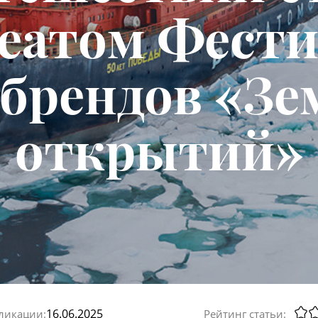
еатом Фест
обрендов «Зе
открытий»
16.06.2025
ликации:
Рейтинг статьи: