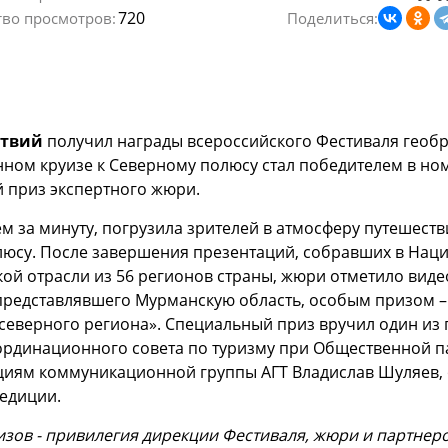
720
тво просмотров:
Поделиться:
ствий
получил награды всероссийского Фестиваля геобр
ном круизе к Северному полюсу стал победителем в ном
 приз экспертного жюри.
м за минуту, погрузила зрителей в атмосферу путешеств
юсу. После завершения презентаций, собравших в Нац
кой отрасли из 56 регионов страны, жюри отметило вид
представлявшего Мурманскую область, особым призом – 
северного региона». Специальный приз вручил один из 
ординационного совета по туризму при Общественной па
циям коммуникационной группы АГТ Владислав Шуляев,
едиции.
зов - привилегия дирекции Фестиваля, жюри и партнеров