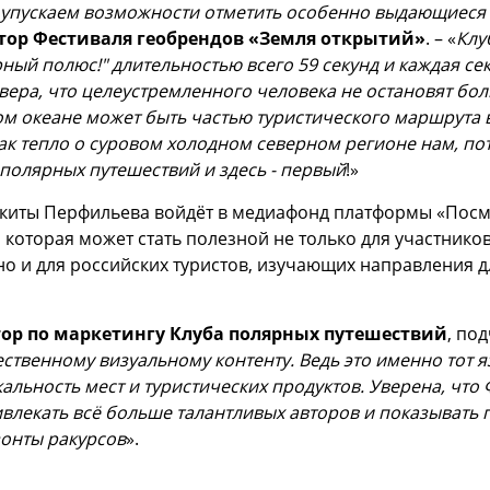
е упускаем возможности отметить особенно выдающиеся
тор Фестиваля геобрендов «Земля открытий»
. – «
Клу
ный полюс!" длительностью всего 59 секунд и каждая сек
- вера, что целеустремленного человека не остановят бо
ом океане может быть частью туристического маршрута 
Так тепло о суровом холодном северном регионе нам, п
 полярных путешествий и здесь - первый
!»
киты Перфильева войдёт в медиафонд платформы «Посмот
которая может стать полезной не только для участников
но и для российских туристов, изучающих направления 
ор по маркетингу Клуба полярных путешествий
, по
ственному визуальному контенту. Ведь это именно тот 
альность мест и туристических продуктов. Уверена, что
влекать всё больше талантливых авторов и показывать 
онты ракурсов
».