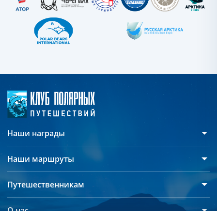
Наши награды
Наши маршруты
Антарктида
Путешественникам
Арктика
Русскоязычные группы
Северный полюс
О нас
Дополнительные опции