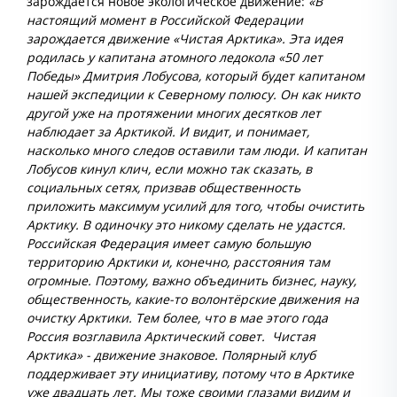
зарождается новое экологическое движение:
«В
настоящий момент в Российской Федерации
зарождается движение «Чистая Арктика». Эта идея
родилась у капитана атомного ледокола «50 лет
Победы» Дмитрия Лобусова, который будет капитаном
нашей экспедиции к Северному полюсу. Он как никто
другой уже на протяжении многих десятков лет
наблюдает за Арктикой. И видит, и понимает,
насколько много следов оставили там люди. И капитан
Лобусов кинул клич, если можно так сказать, в
социальных сетях, призвав общественность
приложить максимум усилий для того, чтобы очистить
Арктику. В одиночку это никому сделать не удастся.
Российская Федерация имеет самую большую
территорию Арктики и, конечно, расстояния там
огромные. Поэтому, важно объединить бизнес, науку,
общественность, какие-то волонтёрские движения на
очистку Арктики. Тем более, что в мае этого года
Россия возглавила Арктический совет. Чистая
Арктика» - движение знаковое. Полярный клуб
поддерживает эту инициативу, потому что в Арктике
уже двадцать лет. Мы тоже своими глазами видим и