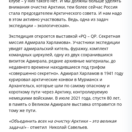
клубе – у них такого нет. И мы должны больше уделять
внимания очистке Арктики, тем более сейчас Россия
стала председателем Арктического совета. И нам надо
в этом активно участвовать. Ведь, одна из задач
экспедиции – экологическая».
Экспедиция откроется выставкой «PQ – QP. Секретная
миссия Адмирала Харламова». Участники экспедиции
увидят адмиральский китель, фуражку, комплект
командных циркулей, одну из двух сохранившихся
визиток Адмирала, редкие архивные материалы, до
недавнего времени находившиеся под грифом
«совершенно секретно». Адмирал Харламов в 1941 году
курировал арктические конвои в Мурманск и
Архангельск, которые шли по самому опасному и
короткому пути через Арктику, контролируемую
немецкими войсками. В июле 2021 года, спустя 80 лет,
в память о Великом Адмирале выставка отправится по
тому же пути.
«Объединить всех на очистку Арктики – это великая
задача!»
- отметил Николай Савельев.