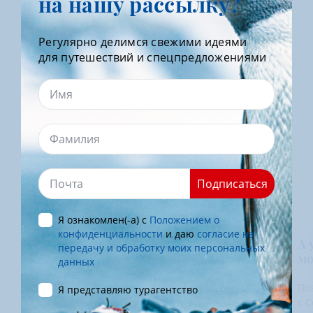
на нашу рассылку?
Я даю согласие на обработку
персональных данных
Регулярно делимся свежими идеями
для путешествий и спецпредложениями
Другие материалы
Подписаться
Я ознакомлен(-а) с
Положением о
конфиденциальности
и даю
согласие на
Научный факт: Атомный ледокол
А 
передачу и обработку моих персональных
"Сталинград" – плавучий город
мо
данных
Россия остается единственной страной в мире, у
По
Я представляю турагентство
которой есть атомный ледокольный флот. Как
с 