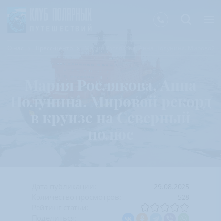
О нас
Пресс-центр
Мария Рослякова, Анна Полунина. Мировой р
Мария Рослякова, Анна
Полунина. Мировой рекорд
в круизе на Северный
полюс
Дата публикации:
29.08.2025
Количество просмотров:
528
Рейтинг статьи:
Поделиться: