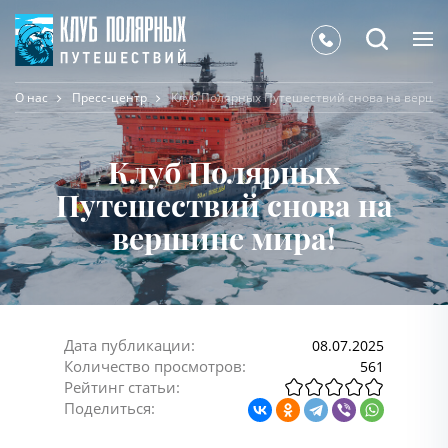
О нас
Пресс-центр
Клуб Полярных Путешествий снова на верши
Клуб Полярных
Путешествий снова на
вершине мира!
Дата публикации:
08.07.2025
Количество просмотров:
561
Рейтинг статьи:
Поделиться: