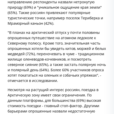
направлению респонденты назвали нетронутую
природу (69%) и "уникальное ощущение края земли"
(65%). Также россиян привлекают популярные
туристические точки, например поселок Териберка и
Мраморный каньон (42%).
"В планах на арктический отпуск у почти половины
опрошенных путешествие на атомном ледоколе к
Северному полюсу. Кроме того, значительная часть
опрошенных хотели бы увидеть китов, моржей и белых
медведей (72%), переночевать в чуме - традиционном
жилище оленеводов-кочевников, и посмотреть
северное сияние (65%), а также застать полярную ночь
и полярный день (64%). Более 60% участников опроса
хотят покататься на оленьих и собачьих упряжках", -
отмечается в исследовании.
Несмотря на растущий интерес россиян, поездка в
Арктическую зону имеет свои ограничения. По
данным платформы, для большинства (69%) высокая
стоимость поездки - главный стоп-фактор. Другими
барьерами опрошенные назвали недостаточную