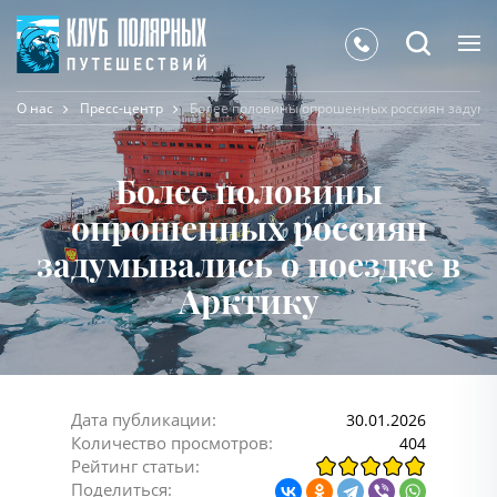
О нас
Пресс-центр
Более половины опрошенных россиян задумыв
Более половины
опрошенных россиян
задумывались о поездке в
Арктику
Дата публикации:
30.01.2026
Количество просмотров:
404
Рейтинг статьи:
Поделиться: