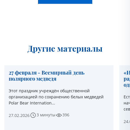
Другие материалы
27 февраля - Всемирный день
«И
полярного медведя
ра
од
Этот праздник учреждён общественной
организацией по сохранению белых медведей
Ес
Polar Bear Internation...
нач
се
3 минуты
396
27.02.2026
24.