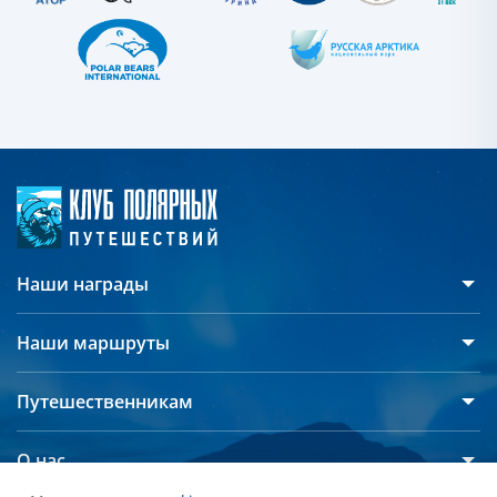
Наши награды
Наши маршруты
Антарктида
Путешественникам
Арктика
Русскоязычные группы
Северный полюс
О нас
Дополнительные опции
СПЕЦПРЕДЛОЖЕНИЯ