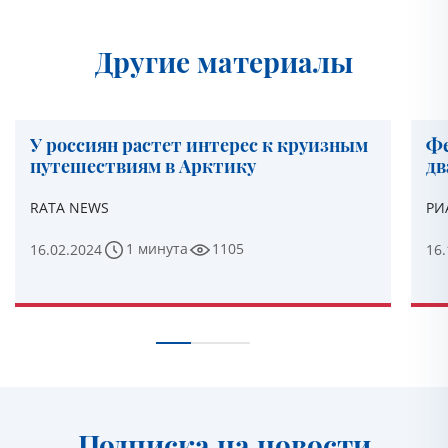
Другие материалы
У россиян растет интерес к круизным
Фе
путешествиям в Арктику
дв
RATA NEWS
РИ
1 минута
1105
16.02.2024
16.
Подписка на новости